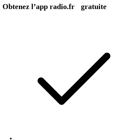
Obtenez l’app radio.fr gratuite