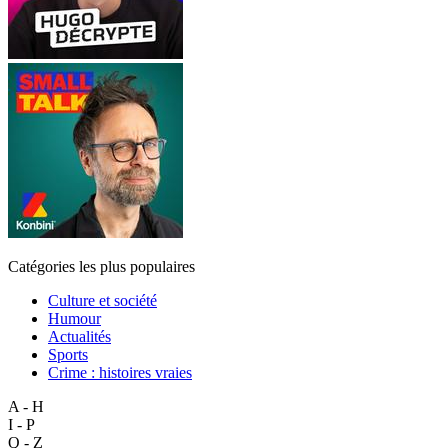
Catégories les plus populaires
Culture et société
Humour
Actualités
Sports
Crime : histoires vraies
A - H
I - P
Q - Z