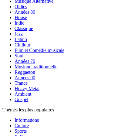
Musique Alternative
Oldies
Années 80
House
Indie
Classique
Jazz
Latino
Chillout
Film et Comédie musicale
Soul
Années 70
Musique traditionnelle
Reggaeton
Années 90
Trance
Heavy Metal
Ambient
Gospel
Thèmes les plus populaires
Informations
Culture
Sports