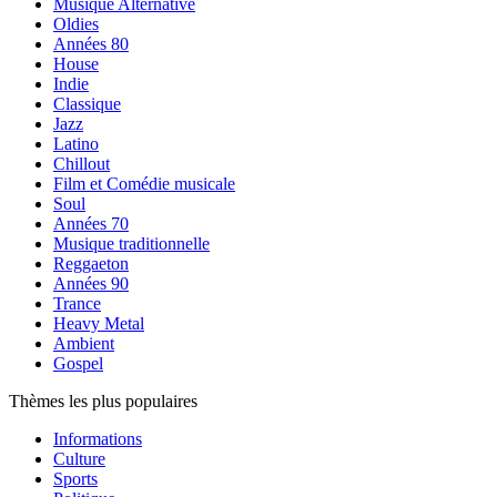
Musique Alternative
Oldies
Années 80
House
Indie
Classique
Jazz
Latino
Chillout
Film et Comédie musicale
Soul
Années 70
Musique traditionnelle
Reggaeton
Années 90
Trance
Heavy Metal
Ambient
Gospel
Thèmes les plus populaires
Informations
Culture
Sports