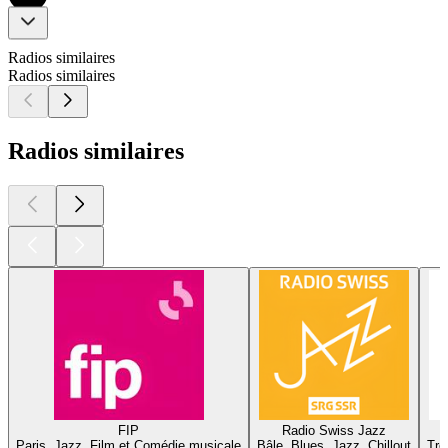
Radios similaires
Radios similaires
Radios similaires
FIP
Radio Swiss Jazz
Paris, Jazz, Film et Comédie musicale
Bâle, Blues, Jazz, Chillout
Tro