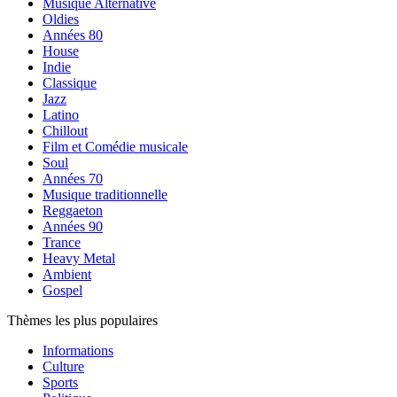
Musique Alternative
Oldies
Années 80
House
Indie
Classique
Jazz
Latino
Chillout
Film et Comédie musicale
Soul
Années 70
Musique traditionnelle
Reggaeton
Années 90
Trance
Heavy Metal
Ambient
Gospel
Thèmes les plus populaires
Informations
Culture
Sports