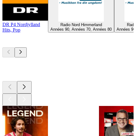
DR P4 Nordjylland
Radio Nord Himmerland
Radi
Années 90, Années 70, Années 80
Années 90
Hits, Pop
Les meilleurs
podcasts
Les meilleurs
podcasts
Les meilleurs
podcasts