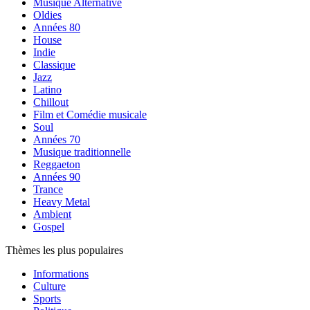
Musique Alternative
Oldies
Années 80
House
Indie
Classique
Jazz
Latino
Chillout
Film et Comédie musicale
Soul
Années 70
Musique traditionnelle
Reggaeton
Années 90
Trance
Heavy Metal
Ambient
Gospel
Thèmes les plus populaires
Informations
Culture
Sports