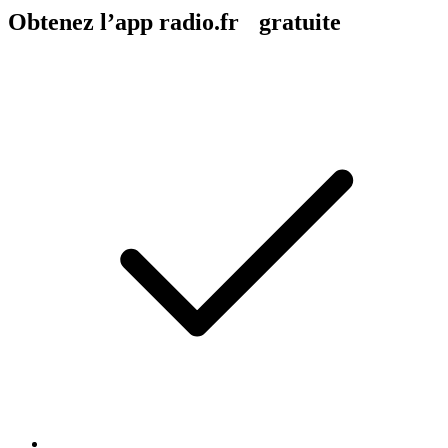
Obtenez l’app radio.fr gratuite