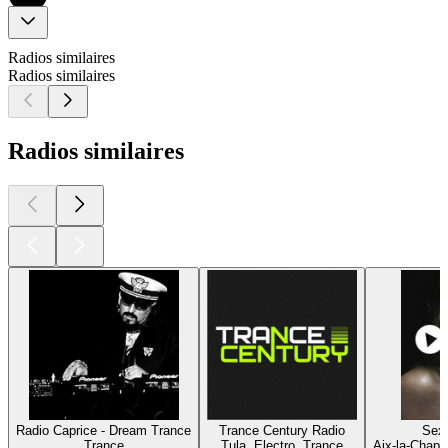
Radios similaires
Radios similaires
Radios similaires
Radio Caprice - Dream Trance
Trance Century Radio
Sex 
Trance
Tula, Electro, Trance
Aix-la-Chapel