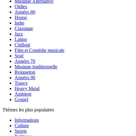
Musique Alternative
Oldies
Années 80
House
Indie
Classique
Jazz
Latino
Chillout
Film et Comédie musicale
Soul
Années 70
Musique traditionnelle
Reggaeton
Années 90
Trance
Heavy Metal
Ambient
Gospel
Thèmes les plus populaires
Informations
Culture
Sports