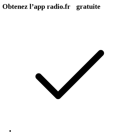
Obtenez l’app radio.fr gratuite