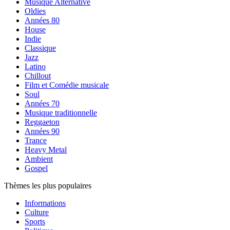
Musique Alternative
Oldies
Années 80
House
Indie
Classique
Jazz
Latino
Chillout
Film et Comédie musicale
Soul
Années 70
Musique traditionnelle
Reggaeton
Années 90
Trance
Heavy Metal
Ambient
Gospel
Thèmes les plus populaires
Informations
Culture
Sports