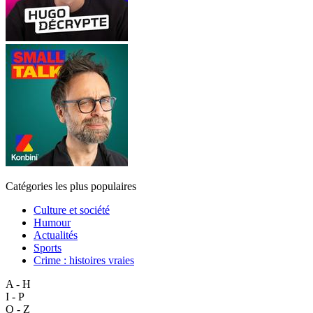
Catégories les plus populaires
Culture et société
Humour
Actualités
Sports
Crime : histoires vraies
A - H
I - P
Q - Z