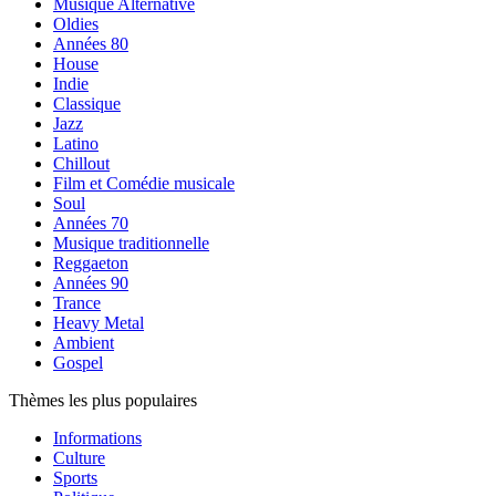
Musique Alternative
Oldies
Années 80
House
Indie
Classique
Jazz
Latino
Chillout
Film et Comédie musicale
Soul
Années 70
Musique traditionnelle
Reggaeton
Années 90
Trance
Heavy Metal
Ambient
Gospel
Thèmes les plus populaires
Informations
Culture
Sports