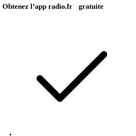
Obtenez l’app radio.fr gratuite