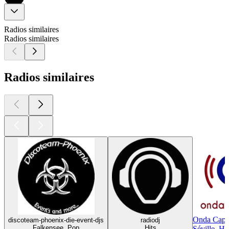
Radios similaires
Radios similaires
Radios similaires
Onda Capit
discoteam-phoenix-die-event-djs
radiodj
Falkensee, Pop
Hits
Séville, Hi