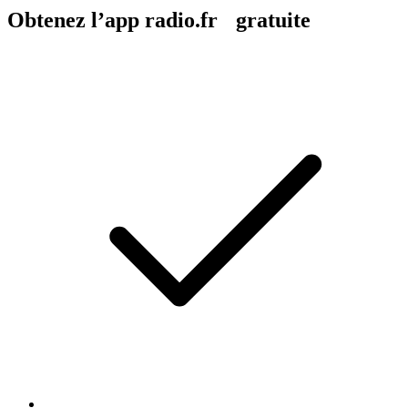
Obtenez l’app radio.fr gratuite