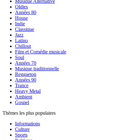
Musique Alternative
Oldies
Années 80
House
Indie
Classique
Jazz
Latino
Chillout
Film et Comédie musicale
Soul
Années 70
Musique traditionnelle
Reggaeton
Années 90
Trance
Heavy Metal
Ambient
Gospel
Thèmes les plus populaires
Informations
Culture
Sports