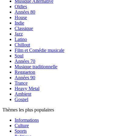
Musique Alternative
Oldies
Années 80
House
Indie
Classique
Jazz
Latino
Chillout
Film et Comédie musicale
Soul
Années 70
Musique traditionnelle
Reggaeton
Années 90
Trance
Heavy Metal
Ambient
Gospel
Thèmes les plus populaires
Informations
Culture
Sports