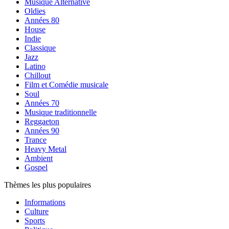
Musique Alternative
Oldies
Années 80
House
Indie
Classique
Jazz
Latino
Chillout
Film et Comédie musicale
Soul
Années 70
Musique traditionnelle
Reggaeton
Années 90
Trance
Heavy Metal
Ambient
Gospel
Thèmes les plus populaires
Informations
Culture
Sports