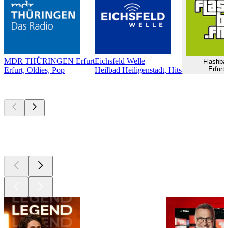
MDR THÜRINGEN Erfurt
Eichsfeld Welle
Flashba
Erfurt
Erfurt, Oldies, Pop
Heilbad Heiligenstadt, Hits
Les meilleurs
podcasts
Les meilleurs
podcasts
Les meilleurs
podcasts