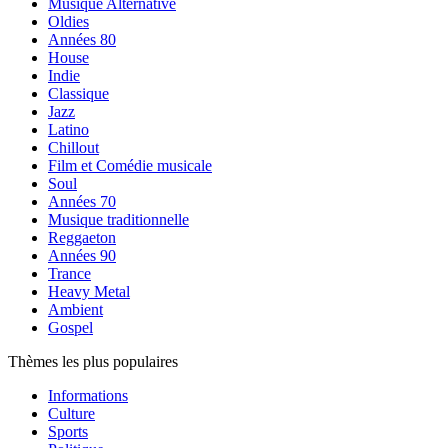
Musique Alternative
Oldies
Années 80
House
Indie
Classique
Jazz
Latino
Chillout
Film et Comédie musicale
Soul
Années 70
Musique traditionnelle
Reggaeton
Années 90
Trance
Heavy Metal
Ambient
Gospel
Thèmes les plus populaires
Informations
Culture
Sports