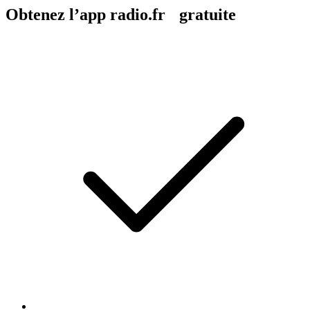
Obtenez l’app radio.fr gratuite