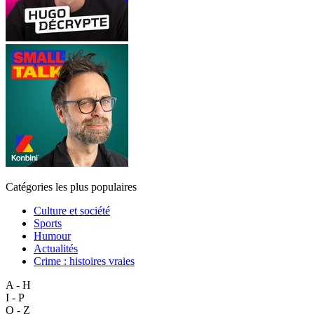
Catégories les plus populaires
Culture et société
Sports
Humour
Actualités
Crime : histoires vraies
A - H
I - P
Q - Z