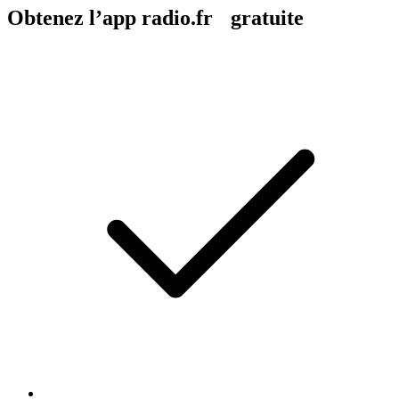
Obtenez l’app radio.fr gratuite