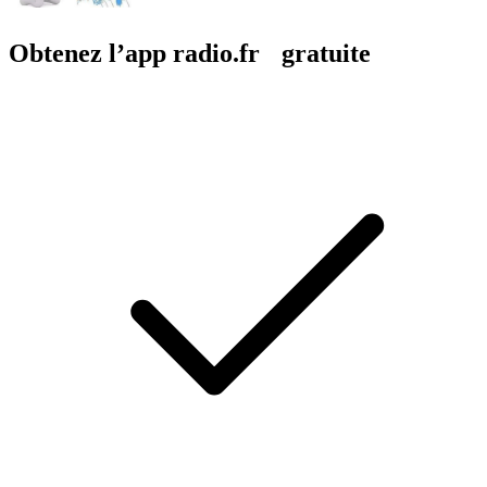
Obtenez l’app radio.fr gratuite