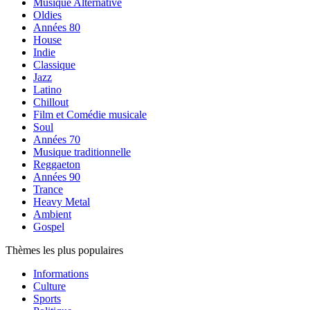
Musique Alternative
Oldies
Années 80
House
Indie
Classique
Jazz
Latino
Chillout
Film et Comédie musicale
Soul
Années 70
Musique traditionnelle
Reggaeton
Années 90
Trance
Heavy Metal
Ambient
Gospel
Thèmes les plus populaires
Informations
Culture
Sports