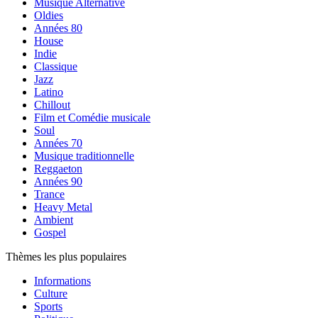
Musique Alternative
Oldies
Années 80
House
Indie
Classique
Jazz
Latino
Chillout
Film et Comédie musicale
Soul
Années 70
Musique traditionnelle
Reggaeton
Années 90
Trance
Heavy Metal
Ambient
Gospel
Thèmes les plus populaires
Informations
Culture
Sports