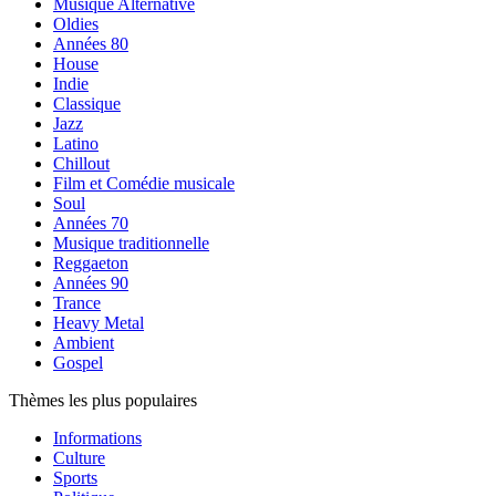
Musique Alternative
Oldies
Années 80
House
Indie
Classique
Jazz
Latino
Chillout
Film et Comédie musicale
Soul
Années 70
Musique traditionnelle
Reggaeton
Années 90
Trance
Heavy Metal
Ambient
Gospel
Thèmes les plus populaires
Informations
Culture
Sports