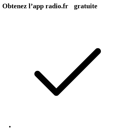
Obtenez l’app radio.fr gratuite