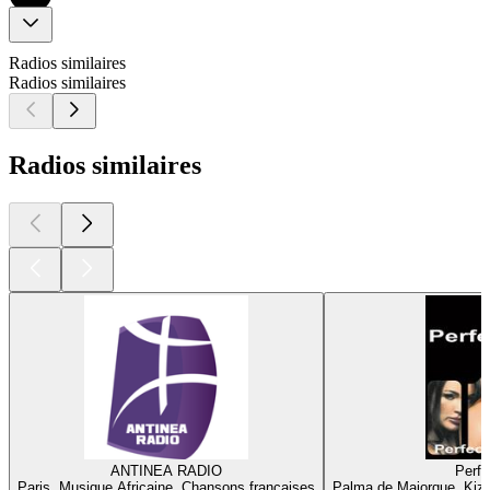
Radios similaires
Radios similaires
Radios similaires
ANTINEA RADIO
Perfe
Paris, Musique Africaine, Chansons françaises
Palma de Majorque, Kiz