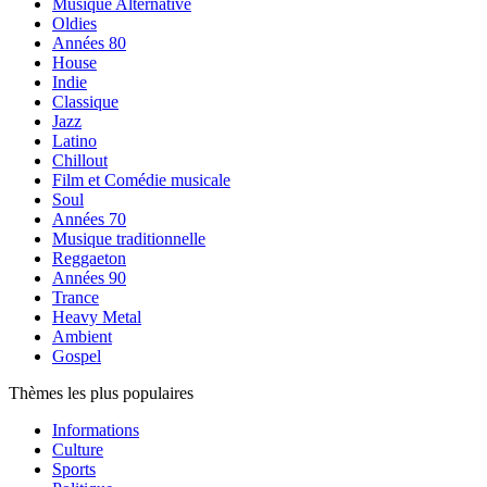
Musique Alternative
Oldies
Années 80
House
Indie
Classique
Jazz
Latino
Chillout
Film et Comédie musicale
Soul
Années 70
Musique traditionnelle
Reggaeton
Années 90
Trance
Heavy Metal
Ambient
Gospel
Thèmes les plus populaires
Informations
Culture
Sports