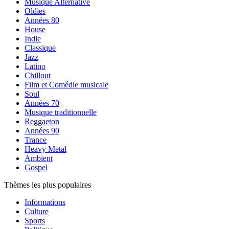
Musique Alternative
Oldies
Années 80
House
Indie
Classique
Jazz
Latino
Chillout
Film et Comédie musicale
Soul
Années 70
Musique traditionnelle
Reggaeton
Années 90
Trance
Heavy Metal
Ambient
Gospel
Thèmes les plus populaires
Informations
Culture
Sports