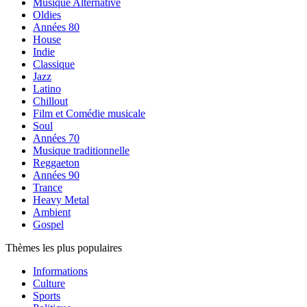
Musique Alternative
Oldies
Années 80
House
Indie
Classique
Jazz
Latino
Chillout
Film et Comédie musicale
Soul
Années 70
Musique traditionnelle
Reggaeton
Années 90
Trance
Heavy Metal
Ambient
Gospel
Thèmes les plus populaires
Informations
Culture
Sports