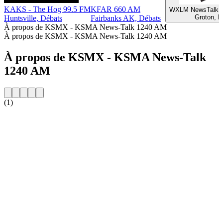
KAKS - The Hog 99.5 FM
KFAR 660 AM
WXLM NewsTalk S
Groton, D
Huntsville, Débats
Fairbanks AK, Débats
À propos de KSMX - KSMA News-Talk 1240 AM
À propos de KSMX - KSMA News-Talk 1240 AM
À propos de KSMX - KSMA News-Talk
1240 AM
(1)
Site web de la radio