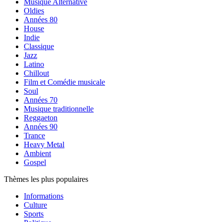
Musique Alternative
Oldies
Années 80
House
Indie
Classique
Jazz
Latino
Chillout
Film et Comédie musicale
Soul
Années 70
Musique traditionnelle
Reggaeton
Années 90
Trance
Heavy Metal
Ambient
Gospel
Thèmes les plus populaires
Informations
Culture
Sports