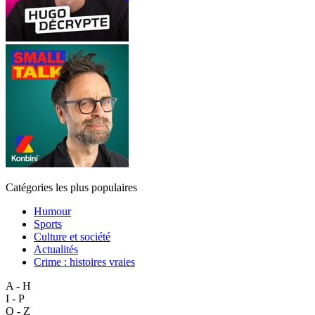
Catégories les plus populaires
Humour
Sports
Culture et société
Actualités
Crime : histoires vraies
A - H
I - P
Q - Z