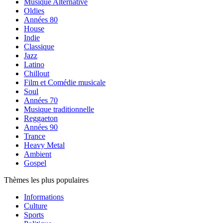
Musique Alternative
Oldies
Années 80
House
Indie
Classique
Jazz
Latino
Chillout
Film et Comédie musicale
Soul
Années 70
Musique traditionnelle
Reggaeton
Années 90
Trance
Heavy Metal
Ambient
Gospel
Thèmes les plus populaires
Informations
Culture
Sports