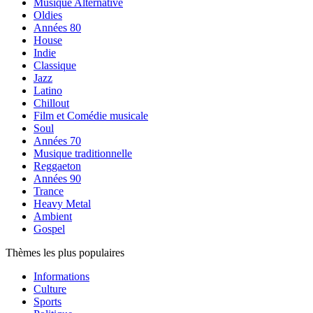
Musique Alternative
Oldies
Années 80
House
Indie
Classique
Jazz
Latino
Chillout
Film et Comédie musicale
Soul
Années 70
Musique traditionnelle
Reggaeton
Années 90
Trance
Heavy Metal
Ambient
Gospel
Thèmes les plus populaires
Informations
Culture
Sports