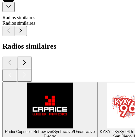
Radios similaires
Radios similaires
Radios similaires
Radio Caprice - Retrowave/Synthwave/Dreamwave
KYXY - KyXy 96.5 
Electro
San Diego, B