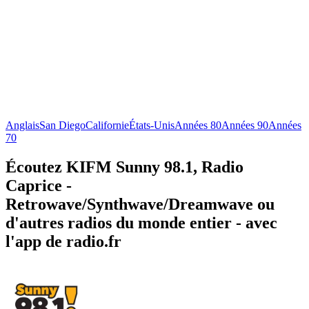
Anglais
San Diego
Californie
États-Unis
Années 80
Années 90
Années
70
Écoutez KIFM Sunny 98.1, Radio
Caprice -
Retrowave/Synthwave/Dreamwave ou
d'autres radios du monde entier - avec
l'app de radio.fr