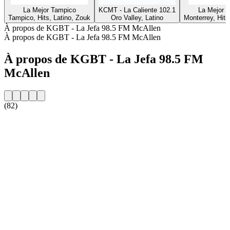
La Mejor Tampico
KCMT - La Caliente 102.1
La Mejor 
Tampico, Hits, Latino, Zouk
Oro Valley, Latino
Monterrey, Hits
À propos de KGBT - La Jefa 98.5 FM McAllen
À propos de KGBT - La Jefa 98.5 FM McAllen
À propos de KGBT - La Jefa 98.5 FM
McAllen
(82)
Site web de la radio