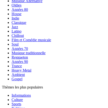
Musique Alternative
Oldies
Années 80
House
Indie
Classique
Jazz
Latino
Chillout
Film et Comédie musicale
Soul
Années 70
Musique traditionnelle
Reggaeton
Années 90
Trance
Heavy Metal
Ambient
Gospel
Thèmes les plus populaires
Informations
Culture
Sports