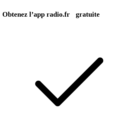
Obtenez l’app radio.fr gratuite