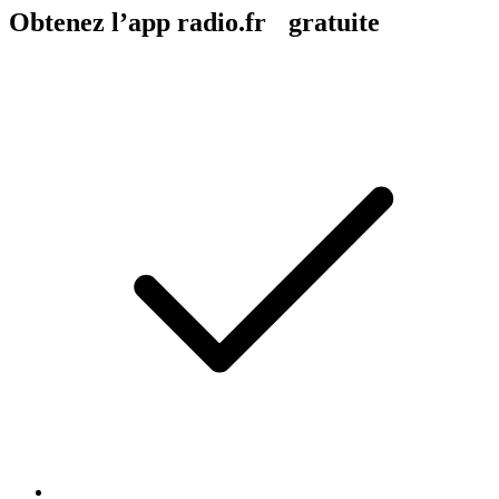
Obtenez l’app radio.fr gratuite