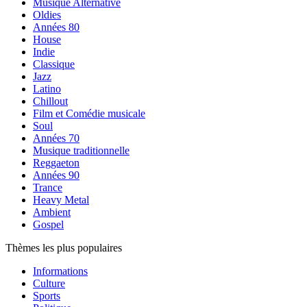
Musique Alternative
Oldies
Années 80
House
Indie
Classique
Jazz
Latino
Chillout
Film et Comédie musicale
Soul
Années 70
Musique traditionnelle
Reggaeton
Années 90
Trance
Heavy Metal
Ambient
Gospel
Thèmes les plus populaires
Informations
Culture
Sports