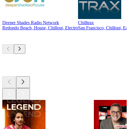
Deeper Shades Radio Network
Chilltrax
Redondo Beach, House, Chillout, Electro
San Francisco, Chillout, Ea
Les meilleurs
podcasts
Les meilleurs
podcasts
Les meilleurs
podcasts