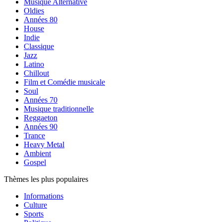
Musique Alternative
Oldies
Années 80
House
Indie
Classique
Jazz
Latino
Chillout
Film et Comédie musicale
Soul
Années 70
Musique traditionnelle
Reggaeton
Années 90
Trance
Heavy Metal
Ambient
Gospel
Thèmes les plus populaires
Informations
Culture
Sports