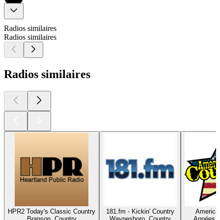
Radios similaires
Radios similaires
Radios similaires
HPR2 Today's Classic Country
181.fm - Kickin' Country
America'
Branson, Country
Waynesboro, Country
Années 9