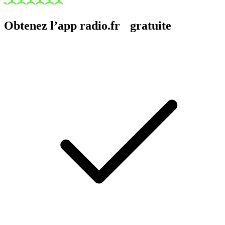
Obtenez l’app radio.fr gratuite