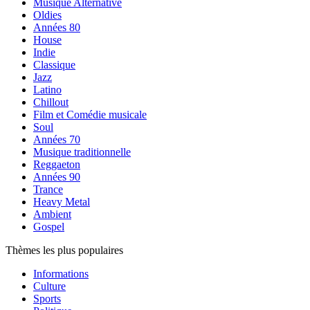
Musique Alternative
Oldies
Années 80
House
Indie
Classique
Jazz
Latino
Chillout
Film et Comédie musicale
Soul
Années 70
Musique traditionnelle
Reggaeton
Années 90
Trance
Heavy Metal
Ambient
Gospel
Thèmes les plus populaires
Informations
Culture
Sports