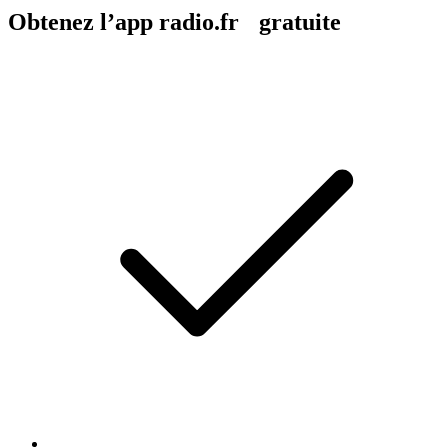
Obtenez l’app radio.fr gratuite