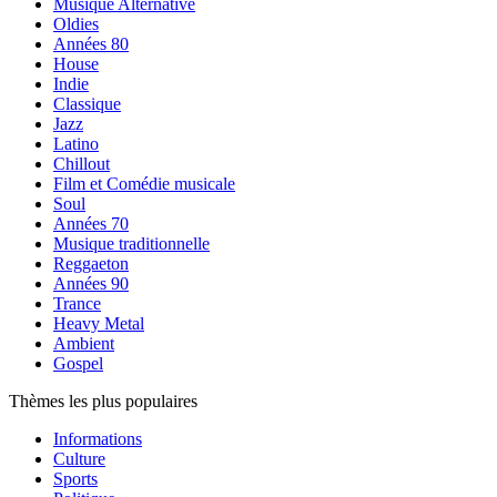
Musique Alternative
Oldies
Années 80
House
Indie
Classique
Jazz
Latino
Chillout
Film et Comédie musicale
Soul
Années 70
Musique traditionnelle
Reggaeton
Années 90
Trance
Heavy Metal
Ambient
Gospel
Thèmes les plus populaires
Informations
Culture
Sports