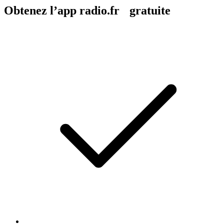
Obtenez l’app radio.fr gratuite