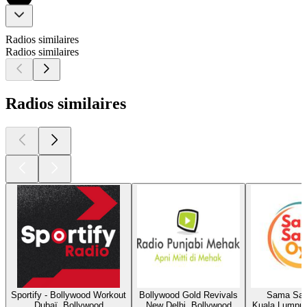
Radios similaires
Radios similaires
Radios similaires
Sportify - Bollywood Workout
Bollywood Gold Revivals
Sama Sa
Dubaï, Bollywood
New Delhi, Bollywood
Kuala Lumpur