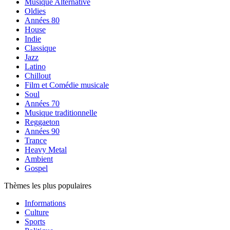
Musique Alternative
Oldies
Années 80
House
Indie
Classique
Jazz
Latino
Chillout
Film et Comédie musicale
Soul
Années 70
Musique traditionnelle
Reggaeton
Années 90
Trance
Heavy Metal
Ambient
Gospel
Thèmes les plus populaires
Informations
Culture
Sports