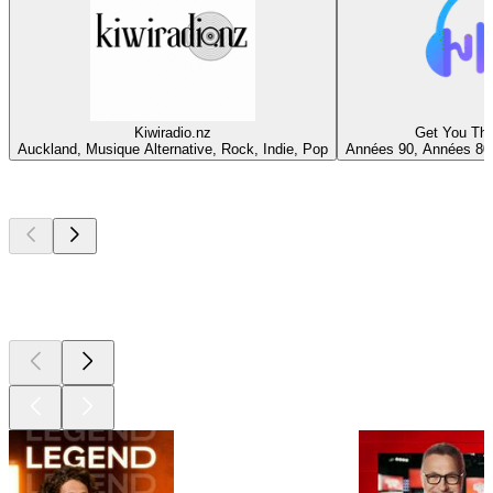
Kiwiradio.nz
Get You Thr
Auckland, Musique Alternative, Rock, Indie, Pop
Années 90, Années 80
Les meilleurs
podcasts
Les meilleurs
podcasts
Les meilleurs
podcasts