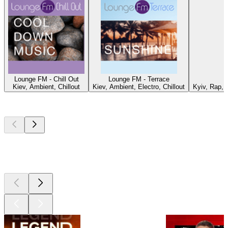
Lounge FM - Chill Out
Lounge FM - Terrace
Kiev, Ambient, Chillout
Kiev, Ambient, Electro, Chillout
Kyiv, Rap, 
Les meilleurs
podcasts
Les meilleurs
podcasts
Les meilleurs
podcasts