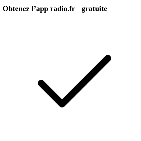
Obtenez l’app radio.fr gratuite