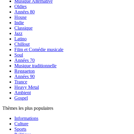
Musique Alternative
Oldies
Années 80
House
Indie
Classique
Jazz
Latino
Chillout
Film et Comédie musicale
Soul
Années 70
Musique traditionnelle
Reggaeton
Années 90
Trance
Heavy Metal
Ambient
Gospel
Thèmes les plus populaires
Informations
Culture
Sports