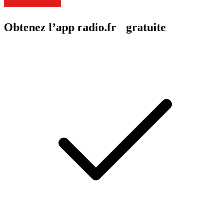
Obtenez l’app radio.fr gratuite