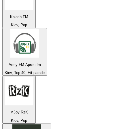
Kalash FM
Kiev, Pop
Army FM Армія fm
Kiev, Top 40, Hit-parade
MJoy RzK
Kiev, Pop