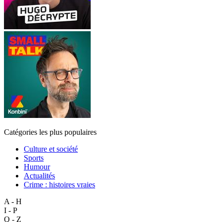
Catégories les plus populaires
Culture et société
Sports
Humour
Actualités
Crime : histoires vraies
A - H
I - P
Q - Z