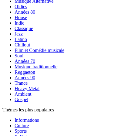
Musique Alternative
Oldies
Années 80
House
Indie
Classique
Jazz
Latino
Chillout
Film et Comédie musicale
Soul
Années 70
Musique traditionnelle
Reggaeton
Années 90
Trance
Heavy Metal
Ambient
Gospel
Thèmes les plus populaires
Informations
Culture
Sports