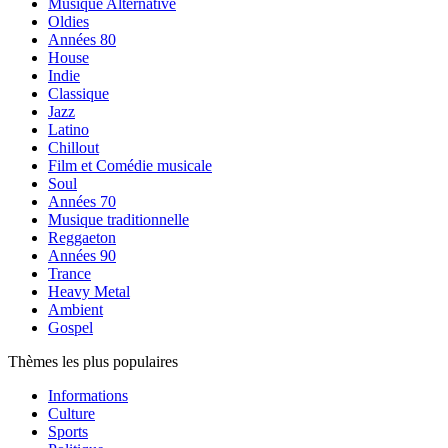
Musique Alternative
Oldies
Années 80
House
Indie
Classique
Jazz
Latino
Chillout
Film et Comédie musicale
Soul
Années 70
Musique traditionnelle
Reggaeton
Années 90
Trance
Heavy Metal
Ambient
Gospel
Thèmes les plus populaires
Informations
Culture
Sports