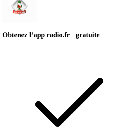
Obtenez l’app radio.fr gratuite