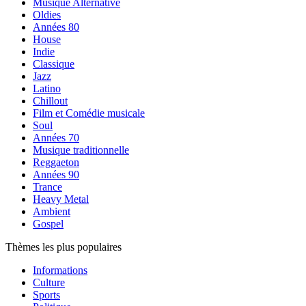
Musique Alternative
Oldies
Années 80
House
Indie
Classique
Jazz
Latino
Chillout
Film et Comédie musicale
Soul
Années 70
Musique traditionnelle
Reggaeton
Années 90
Trance
Heavy Metal
Ambient
Gospel
Thèmes les plus populaires
Informations
Culture
Sports