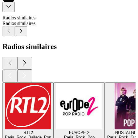
Radios similaires
Radios similaires
Radios similaires
RTL2
EUROPE 2
NOSTALGIE
Paris, Rock, Ballade, Pop
Paris, Rock, Pop
Paris, Rock, Old