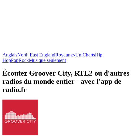
Anglais
North East England
Royaume-Uni
Charts
Hip
Hop
Pop
Rock
Musique seulement
Écoutez Groover City, RTL2 ou d'autres
radios du monde entier - avec l'app de
radio.fr