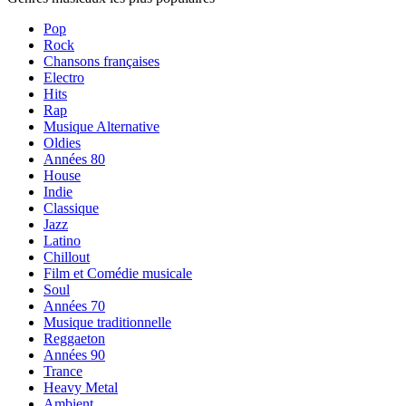
Pop
Rock
Chansons françaises
Electro
Hits
Rap
Musique Alternative
Oldies
Années 80
House
Indie
Classique
Jazz
Latino
Chillout
Film et Comédie musicale
Soul
Années 70
Musique traditionnelle
Reggaeton
Années 90
Trance
Heavy Metal
Ambient