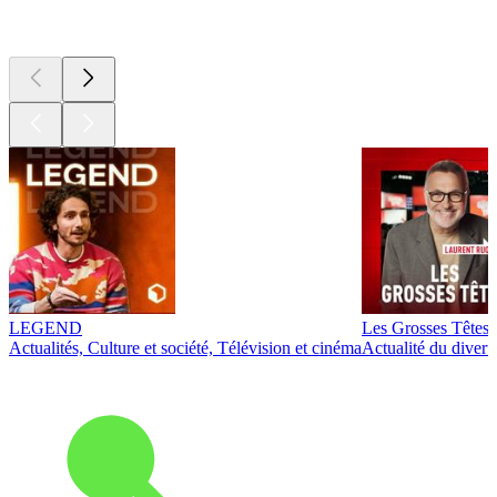
Les meilleurs
podcasts
LEGEND
Les Grosses Têtes
Actualités, Culture et société, Télévision et cinéma
Actualité du diver