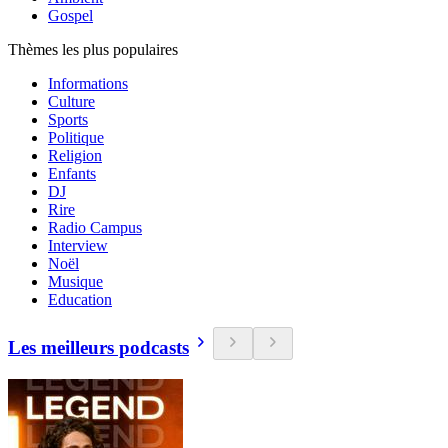
Gospel
Thèmes les plus populaires
Informations
Culture
Sports
Politique
Religion
Enfants
DJ
Rire
Radio Campus
Interview
Noël
Musique
Education
Les meilleurs podcasts