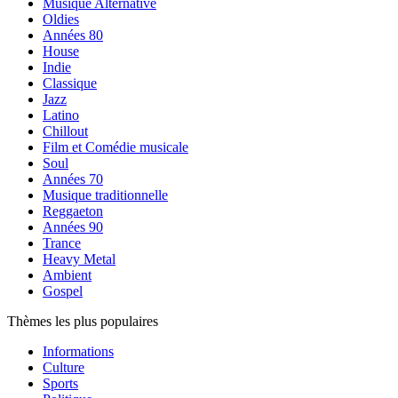
Musique Alternative
Oldies
Années 80
House
Indie
Classique
Jazz
Latino
Chillout
Film et Comédie musicale
Soul
Années 70
Musique traditionnelle
Reggaeton
Années 90
Trance
Heavy Metal
Ambient
Gospel
Thèmes les plus populaires
Informations
Culture
Sports