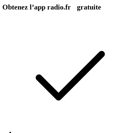
Obtenez l’app radio.fr gratuite