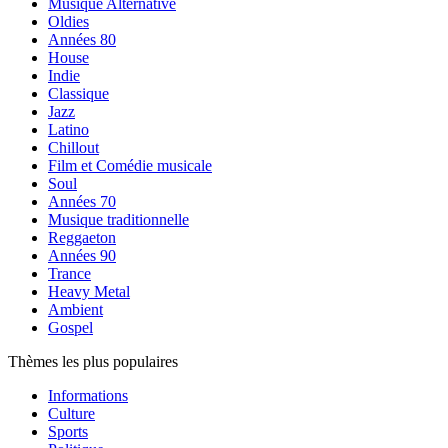
Musique Alternative
Oldies
Années 80
House
Indie
Classique
Jazz
Latino
Chillout
Film et Comédie musicale
Soul
Années 70
Musique traditionnelle
Reggaeton
Années 90
Trance
Heavy Metal
Ambient
Gospel
Thèmes les plus populaires
Informations
Culture
Sports