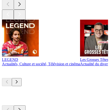
LEGEND
Les Grosses Têtes
Actualités, Culture et société, Télévision et cinéma
Actualité du diver
Actuellement
populaire
Actuellement
populaire
Actuellement
populaire