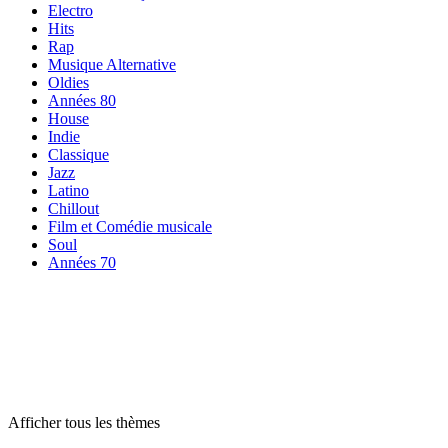
Electro
Hits
Rap
Musique Alternative
Oldies
Années 80
House
Indie
Classique
Jazz
Latino
Chillout
Film et Comédie musicale
Soul
Années 70
Radios par
thème
Radios par
thème
Radios par
thème
Afficher tous les thèmes