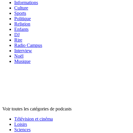
Informations
Culture
Sports
Politique
Religion
Enfants
DJ
Rire
Radio Campus
Interview
Noël
Musique
Catégories de
podcasts
Catégories de
podcasts
Catégories de
podcasts
Voir toutes les catégories de podcasts
Télévision et cinéma
Loisirs
Sciences