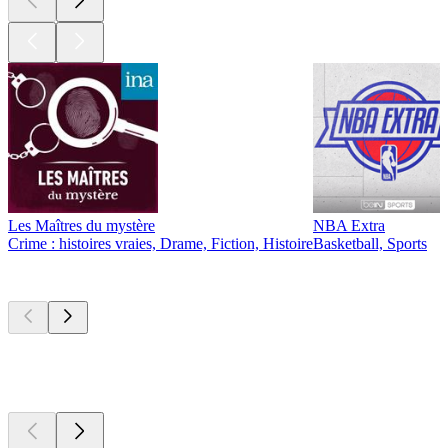
Les Maîtres du mystère
NBA Extra
Crime : histoires vraies, Drame, Fiction, Histoire
Basketball, Sports
Nouveau et
remarquable
Nouveau et
remarquable
Nouveau et
remarquable