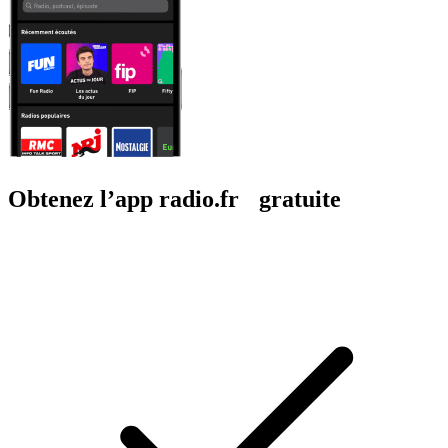
Obtenez l’app radio.fr gratuite