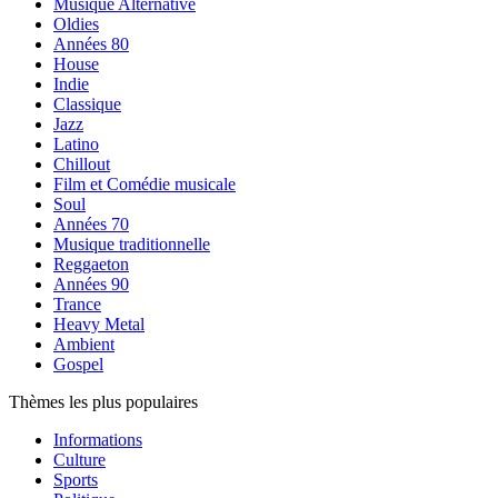
Musique Alternative
Oldies
Années 80
House
Indie
Classique
Jazz
Latino
Chillout
Film et Comédie musicale
Soul
Années 70
Musique traditionnelle
Reggaeton
Années 90
Trance
Heavy Metal
Ambient
Gospel
Thèmes les plus populaires
Informations
Culture
Sports