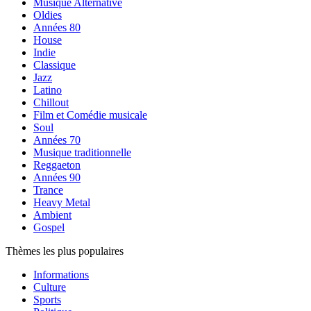
Musique Alternative
Oldies
Années 80
House
Indie
Classique
Jazz
Latino
Chillout
Film et Comédie musicale
Soul
Années 70
Musique traditionnelle
Reggaeton
Années 90
Trance
Heavy Metal
Ambient
Gospel
Thèmes les plus populaires
Informations
Culture
Sports