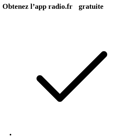
Obtenez l’app radio.fr gratuite