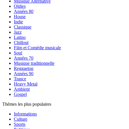
Musique Alternative
Oldies
Années 80
House
Indie
Classique
Jazz
Latino
Chillout
Film et Comédie musicale
Soul
Années 70
Musique traditionnelle
Reggaeton
Années 90
Trance
Heavy Metal
Ambient
Gospel
Thèmes les plus populaires
Informations
Culture
Sports