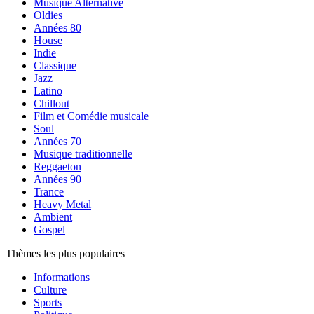
Musique Alternative
Oldies
Années 80
House
Indie
Classique
Jazz
Latino
Chillout
Film et Comédie musicale
Soul
Années 70
Musique traditionnelle
Reggaeton
Années 90
Trance
Heavy Metal
Ambient
Gospel
Thèmes les plus populaires
Informations
Culture
Sports