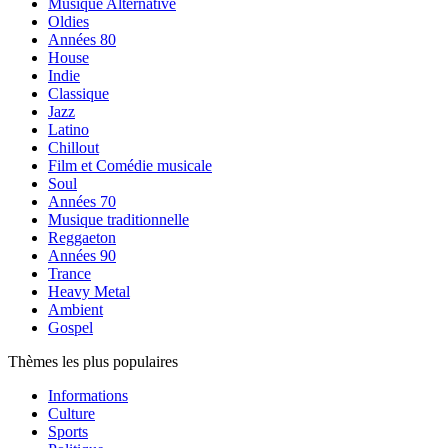
Musique Alternative
Oldies
Années 80
House
Indie
Classique
Jazz
Latino
Chillout
Film et Comédie musicale
Soul
Années 70
Musique traditionnelle
Reggaeton
Années 90
Trance
Heavy Metal
Ambient
Gospel
Thèmes les plus populaires
Informations
Culture
Sports