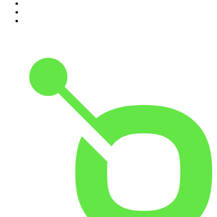
8
.
Transfert
9
.
HugoDécrypte - Actus et interviews
10
.
Small Talk - Konbini