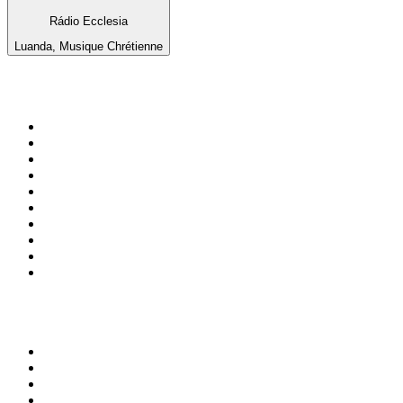
Rádio Ecclesia
Luanda, Musique Chrétienne
Top 100 sur
radio.fr
1
.
RTL
2
.
RMC Info Talk Sport
3
.
France Info
4
.
Europe 1
5
.
France Inter
6
.
Radio FREE DOM
7
.
NOSTALGIE
8
.
Tropiques FM
9
.
CHERIE FM
10
.
RTL2
Top 100 des podcasts en
France
1
.
LEGEND
2
.
Les Grosses Têtes
3
.
L'After Foot
4
.
Hondelatte Raconte