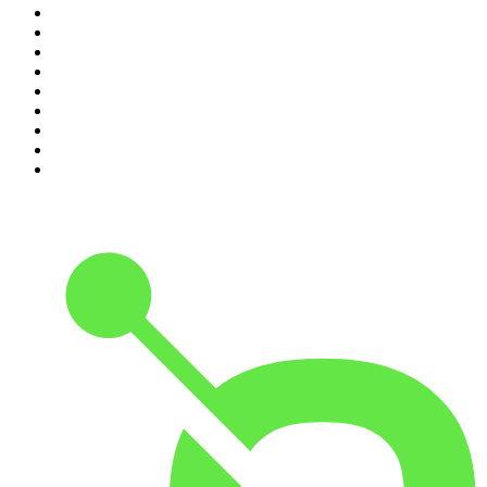
2
.
Les Grosses Têtes
3
.
L'After Foot
4
.
Hondelatte Raconte
5
.
Entrez dans l'Histoire
6
.
L'Heure Du Crime
7
.
Les grands dossiers de l'Histoire par Franck Ferrand
8
.
Transfert
9
.
HugoDécrypte - Actus et interviews
10
.
Small Talk - Konbini