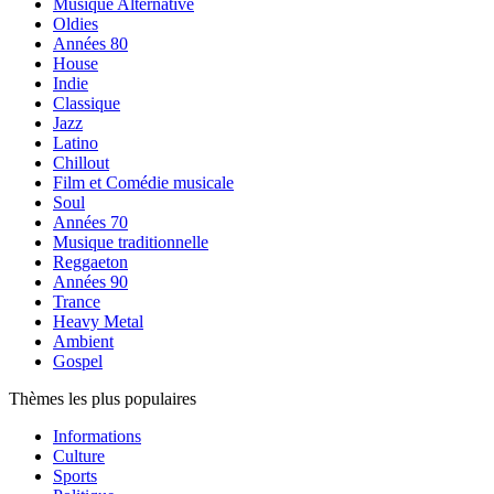
Musique Alternative
Oldies
Années 80
House
Indie
Classique
Jazz
Latino
Chillout
Film et Comédie musicale
Soul
Années 70
Musique traditionnelle
Reggaeton
Années 90
Trance
Heavy Metal
Ambient
Gospel
Thèmes les plus populaires
Informations
Culture
Sports