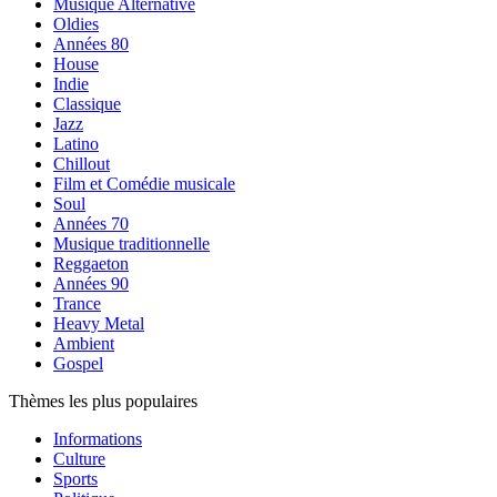
Musique Alternative
Oldies
Années 80
House
Indie
Classique
Jazz
Latino
Chillout
Film et Comédie musicale
Soul
Années 70
Musique traditionnelle
Reggaeton
Années 90
Trance
Heavy Metal
Ambient
Gospel
Thèmes les plus populaires
Informations
Culture
Sports