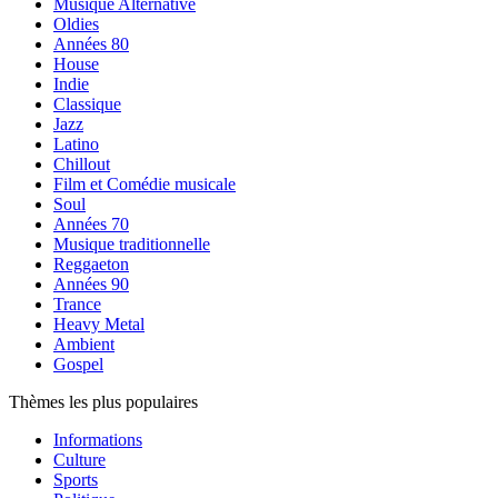
Musique Alternative
Oldies
Années 80
House
Indie
Classique
Jazz
Latino
Chillout
Film et Comédie musicale
Soul
Années 70
Musique traditionnelle
Reggaeton
Années 90
Trance
Heavy Metal
Ambient
Gospel
Thèmes les plus populaires
Informations
Culture
Sports