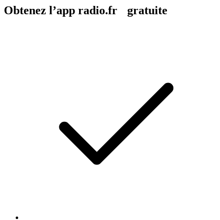
Obtenez l’app radio.fr gratuite