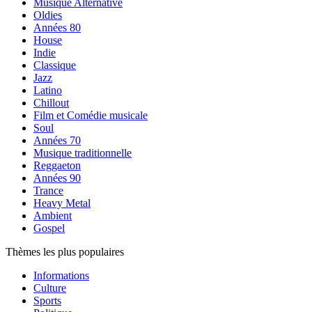
Musique Alternative
Oldies
Années 80
House
Indie
Classique
Jazz
Latino
Chillout
Film et Comédie musicale
Soul
Années 70
Musique traditionnelle
Reggaeton
Années 90
Trance
Heavy Metal
Ambient
Gospel
Thèmes les plus populaires
Informations
Culture
Sports