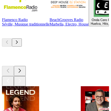
Flamenco Radio
BeachGrooves Radio
Onda Cero Co
Huelva, Hits, 
Séville, Musique traditionnelle
Marbella, Electro, House
Les meilleurs
podcasts
Les meilleurs
podcasts
Les meilleurs
podcasts