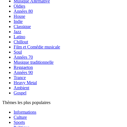
Musique Alternative
Oldies
Années 80
House
Indie
Classique
Jazz
Latino
Chillout
Film et Comédie musicale
Soul
Années 70
Musique traditionnelle
Reggaeton
Années 90
Trance
Heavy Metal
Ambient
Gospel
Thèmes les plus populaires
Informations
Culture
Sports