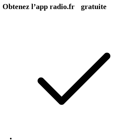
Obtenez l’app radio.fr gratuite