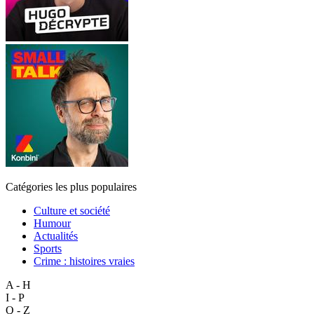
Catégories les plus populaires
Culture et société
Humour
Actualités
Sports
Crime : histoires vraies
A - H
I - P
Q - Z