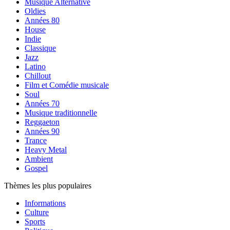
Musique Alternative
Oldies
Années 80
House
Indie
Classique
Jazz
Latino
Chillout
Film et Comédie musicale
Soul
Années 70
Musique traditionnelle
Reggaeton
Années 90
Trance
Heavy Metal
Ambient
Gospel
Thèmes les plus populaires
Informations
Culture
Sports