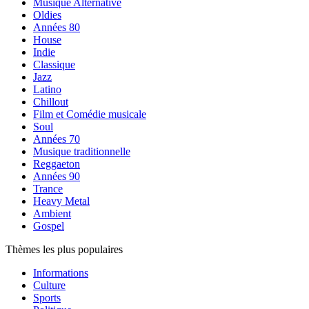
Musique Alternative
Oldies
Années 80
House
Indie
Classique
Jazz
Latino
Chillout
Film et Comédie musicale
Soul
Années 70
Musique traditionnelle
Reggaeton
Années 90
Trance
Heavy Metal
Ambient
Gospel
Thèmes les plus populaires
Informations
Culture
Sports