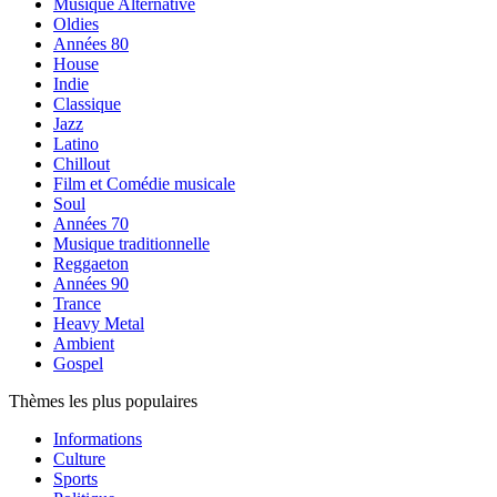
Musique Alternative
Oldies
Années 80
House
Indie
Classique
Jazz
Latino
Chillout
Film et Comédie musicale
Soul
Années 70
Musique traditionnelle
Reggaeton
Années 90
Trance
Heavy Metal
Ambient
Gospel
Thèmes les plus populaires
Informations
Culture
Sports