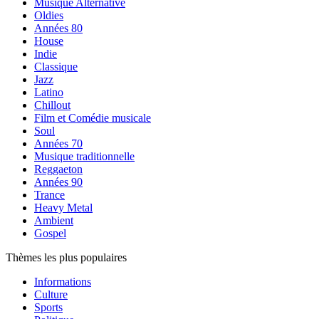
Musique Alternative
Oldies
Années 80
House
Indie
Classique
Jazz
Latino
Chillout
Film et Comédie musicale
Soul
Années 70
Musique traditionnelle
Reggaeton
Années 90
Trance
Heavy Metal
Ambient
Gospel
Thèmes les plus populaires
Informations
Culture
Sports