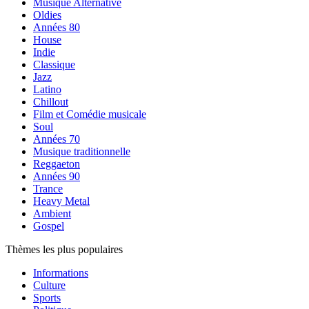
Musique Alternative
Oldies
Années 80
House
Indie
Classique
Jazz
Latino
Chillout
Film et Comédie musicale
Soul
Années 70
Musique traditionnelle
Reggaeton
Années 90
Trance
Heavy Metal
Ambient
Gospel
Thèmes les plus populaires
Informations
Culture
Sports