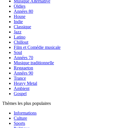
Musique Alternative
Oldies
Années 80
House
Indie
Classique
Jazz
Latino
Chillout
Film et Comédie musicale
Soul
Années 70
Musique traditionnelle
Reggaeton
Années 90
Trance
Heavy Metal
Ambient
Gospel
Thèmes les plus populaires
Informations
Culture
Sports