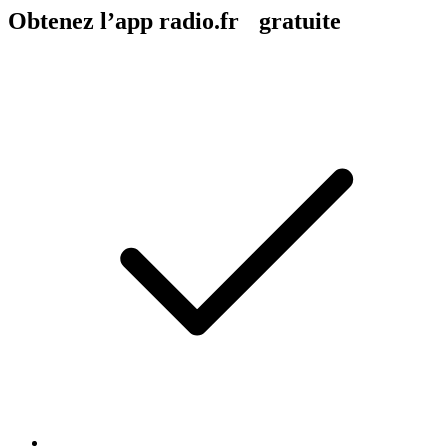
Obtenez l’app radio.fr gratuite