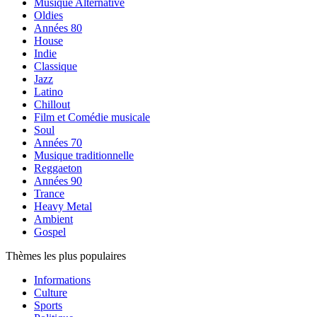
Musique Alternative
Oldies
Années 80
House
Indie
Classique
Jazz
Latino
Chillout
Film et Comédie musicale
Soul
Années 70
Musique traditionnelle
Reggaeton
Années 90
Trance
Heavy Metal
Ambient
Gospel
Thèmes les plus populaires
Informations
Culture
Sports